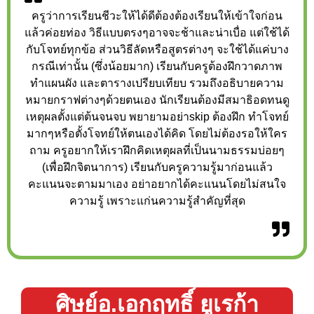
ครูว่าการเรียนชีวะให้ได้ดีต้องต้องเรียนให้เข้าใจก่อน
แล้วค่อยท่อง วิธีแบบตรงๆอาจจะช้าและน่าเบื่อ แต่ใช้ได้
กับโจทย์ทุกข้อ ส่วนวิธีลัดหรือสูตรต่างๆ จะใช้ได้แค่บาง
กรณีเท่านั้น (ซึ่งน้อยมาก) เรียนกับครูต้องฝึกวาดภาพ
ทำแผนผัง และตารางเปรียบเทียบ รวมถึงอธิบายความ
หมายกราฟต่างๆด้วยตนเอง นักเรียนต้องมีสมาธิอดทนดู
เหตุผลตั้งแต่ต้นจนจบ พยายามอย่าskip ต้องฝึก ทำโจทย์
มากๆหรือตั้งโจทย์ให้ตนเองได้คิด โดยไม่ต้องรอให้ใคร
ถาม ครูอยากให้เราฝึกคิดเหตุผลที่เป็นนามธรรมบ่อยๆ
(เพื่อฝึกจิตนาการ) เรียนกับครูความรู้มาก่อนแล้ว
คะแนนจะตามมาเอง อย่าอยากได้คะแนนโดยไม่สนใจ
ความรู้ เพราะแก่นความรู้สำคัญที่สุด
ศิษย์อ.เอกฤทธิ์ ยูเรก้า