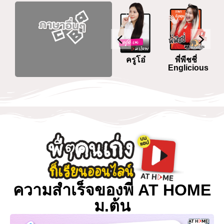
อ.อี้
พี่โอม
ครูโอ๋
พี่พีชชี่
ous
Englicious
ความสำเร็จของพี่ AT HOME
ม.ต้น