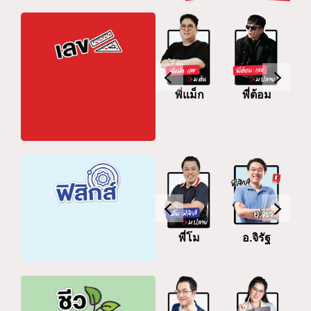
ครูโน๊ต
ค
พี่ตุ้ย
พี่แม็ก
พี่ต้อม
อ.จิรัฐ
อ.ธวัชชัย
พี่โม
อ.จิรัฐ
อ
ยูเรก้า