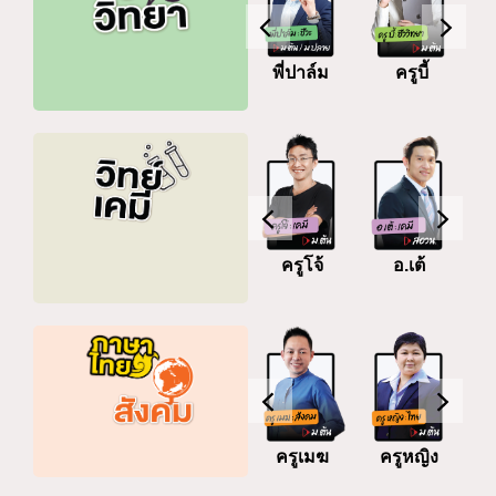
พี่ปาล์ม
หมอมิว
ครูบี้
อ.เอกฤทธิ์
มิว
ยูเรก้า
ครูณัฐ
พี่ต้อง Pt
ครูโจ้
อ.เต้
Chemistry
ฆ
ครูหญิง
ครูป๊อป
ครูเมฆ
ครูหญิง