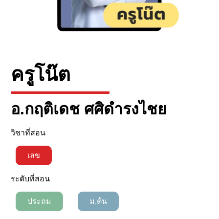
ครูโน๊ต
อ.กฤติเดช ศศิดำรงไชย
วิชาที่สอน
เลข
ระดับที่สอน
ประถม
ม.ต้น