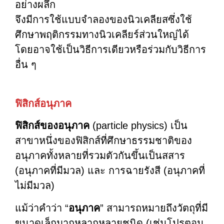
อย่างผลึก
จึงมีการใช้แบบจำลองของนิวเคลียสซึ่งใช้
ศึกษาพฤติกรรมทางนิวเคลียร์ส่วนใหญ่ได้
โดยอาจใช้เป็นวิธีการเดียวหรือร่วมกับวิธีการ
อื่น ๆ
ฟิสิกส์อนุภาค
ฟิสิกส์ของอนุภาค
(particle physics) เป็น
สาขาหนึ่งของฟิสิกส์ที่ศึกษาธรรมชาติของ
อนุภาคทั้งหลายที่รวมตัวกันขึ้นเป็นสสาร
(อนุภาคที่มีมวล) และ การฉายรังสี (อนุภาคที่
ไม่มีมวล)
แม้ว่าคำว่า “
อนุภาค
” สามารถหมายถึงวัตถุที่มี
ขนาดเล็กมากหลากหลายชนิด (เช่นโปรตอน