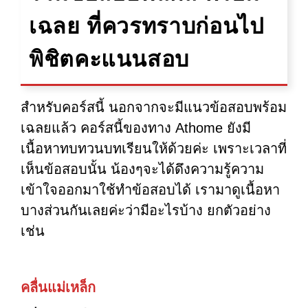
เฉลย ที่ควรทราบ
ก่อนไป
พิชิตคะแนนสอบ
สำหรับคอร์สนี้ นอกจากจะมีแนวข้อสอบพร้อม
เฉลยแล้ว คอร์สนี้ของทาง Athome ยังมี
เนื้อหาทบทวนบทเรียนให้ด้วยค่ะ เพราะเวลาที่
เห็นข้อสอบนั้น น้องๆจะได้ดึงความรู้ความ
เข้าใจออกมาใช้ทำข้อสอบได้ เรามาดูเนื้อหา
บางส่วนกันเลยค่ะว่ามีอะไรบ้าง ยกตัวอย่าง
เช่น
คลื่นแม่เหล็ก