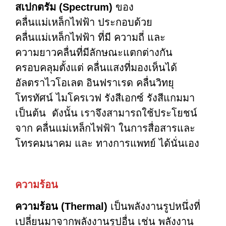
สเปกตรัม (Spectrum)
ของ
คลื่นแม่เหล็กไฟฟ้า ประกอบด้วย
คลื่นแม่เหล็กไฟฟ้า ที่มี ความถี่ และ
ความยาวคลื่นที่มีลักษณะแตกต่างกัน
ครอบคลุมตั้งแต่ คลื่นแสงที่มองเห็นได้
อัลตราไวโอเลต อินฟราเรด คลื่นวิทยุ
โทรทัศน์ ไมโครเวฟ รังสีเอกซ์ รังสีแกมมา
เป็นต้น ดังนั้น เราจึงสามารถใช้ประโยชน์
จาก คลื่นแม่เหล็กไฟฟ้า ในการสื่อสารและ
โทรคมนาคม และ ทางการแพทย์ ได้นั่นเอง
ความร้อน
ความร้อน (Thermal)
เป็นพลังงานรูปหนึ่งที่
เปลี่ยนมาจากพลังงานรูปอื่น เช่น พลังงาน