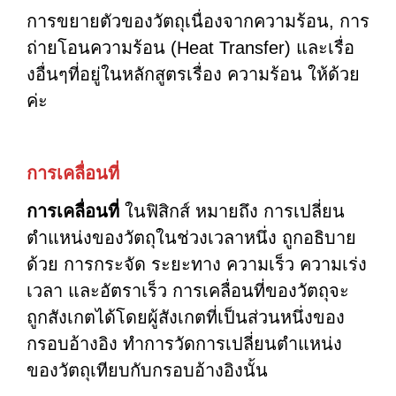
การขยายตัวของวัตถุเนื่องจากความร้อน, การ
ถ่ายโอนความร้อน (Heat Transfer) และเรื่อ
งอื่นๆที่อยู่ในหลักสูตรเรื่อง ความร้อน ให้ด้วย
ค่ะ
การเคลื่อนที่
การเคลื่อนที่
ในฟิสิกส์ หมายถึง การเปลี่ยน
ตำแหน่งของวัตถุในช่วงเวลาหนึ่ง ถูกอธิบาย
ด้วย การกระจัด ระยะทาง ความเร็ว ความเร่ง
เวลา และอัตราเร็ว การเคลื่อนที่ของวัตถุจะ
ถูกสังเกตได้โดยผู้สังเกตที่เป็นส่วนหนึ่งของ
กรอบอ้างอิง ทำการวัดการเปลี่ยนตำแหน่ง
ของวัตถุเทียบกับกรอบอ้างอิงนั้น