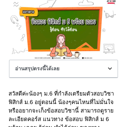
อ่านสรุปตรงนี้ได้เลย
สวัสดีค่ะน้องๆ ม.6 ที่กำลังเตรียมตัวสอบวิชา
ฟิสิกส์ ม.6 อยู่ตอนนี้ น้องๆคนไหนที่ไม่มั่นใจ
หรืออยากจะเก็งข้อสอบวิชานี้ สามารถดูราย
ละเอียดคอร์ส แนวทาง ข้อสอบ ฟิสิกส์ ม 6