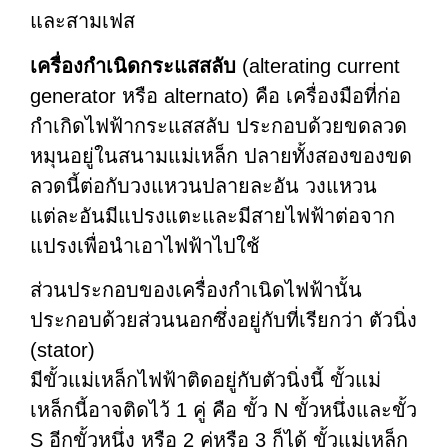
และสามเฟส
เครื่องกำเนิดกระแสสลับ
(alterating current
generator หรือ alternato) คือ เครื่องมือที่ก่อ
กำเกิดไฟฟ้ากระแสสลับ ประกอบด้วยขดลวด
หมุนอยู่ในสนามแม่เหล็ก ปลายทั้งสองของขด
ลวดนี้ต่อกับวงแหวนปลายละอัน วงแหวน
แต่ละอันมีแปรงแตะและมีสายไฟฟ้าต่อจาก
แปรงเพื่อนำเอาไฟฟ้าไปใช้
ส่วนประกอบของเครื่องกำเนิดไฟฟ้านั้น
ประกอบด้วยส่วนนอกซึ่งอยู่กับที่เรียกว่า ตัวนิ่ง
(stator)
มีขั้วแม่เหล็กไฟฟ้าติดอยู่กับตัวนิ่งนี้ ขั้วแม่
เหล็กนี้อาจติดไว้ 1 คู่ คือ ขั้ว N ขั้วหนึ่งและขั้ว
S อีกขั้วหนึ่ง หรือ 2 คู่หรือ 3 ก็ได้ ขั้วแม่เหล็ก